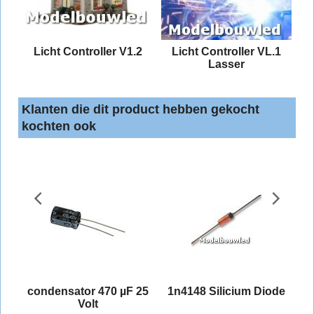
rse
Licht Controller V1.2
Licht Controller VL.1
Lasser
Klanten die dit product hebben gekocht
kochten ook
d
condensator 470 µF 25
1n4148 Silicium Diode
Volt