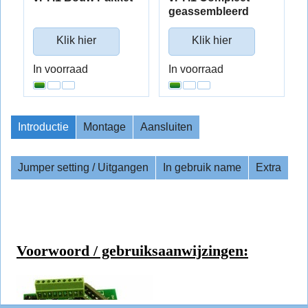
geassembleerd
Klik hier
Klik hier
In voorraad
In voorraad
Introductie
Montage
Aansluiten
Jumper setting / Uitgangen
In gebruik name
Extra