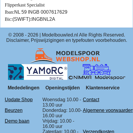
Flipperkast Specialist
Iban:
NL 59 INGB 0007617629
Bic:
(SWIFT):INGBNL2A
© 2008 -
2026
| Modelbouwled.nl Alle Rights Reserved.
Disclaimer, Prijswijzigingen en typefouten voorbehouden.
Mededelingen
Openingstijden
Klantenservice
Update Shop
Woensdag 10.00 -
Contact
13.00 uur
Beurzen
Donderdag: 10.00-
Algemene voorwaarde
16.00 uur
Demo baan
Vrijdag: 10.00 -
16.00 uur
Zaterdag: 10.00 -
Verzendkosten