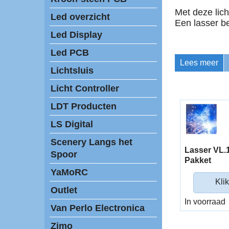
Met deze lich
Led overzicht
Een lasser be
Led Display
Led PCB
Lees meer
Lichtsluis
Licht Controller
LDT Producten
LS Digital
Scenery Langs het
Lasser VL.
Spoor
Pakket
YaMoRC
Klik
Outlet
In voorraad
Van Perlo Electronica
Zimo