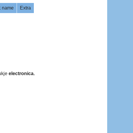
ik name
Extra
ukje
electronica.