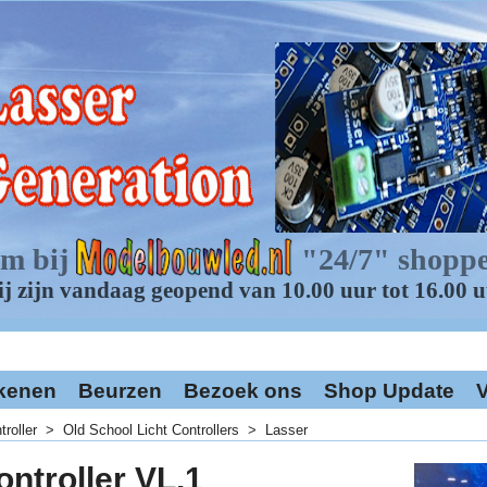
kenen
Beurzen
Bezoek ons
Shop Update
V
troller
>
Old School Licht Controllers
>
Lasser
ontroller VL.1