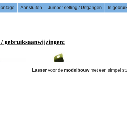
ontage
Aansluiten
Jumper setting / Uitgangen
In gebru
Lasser
voor de
modelbouw
met een simpel st