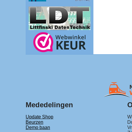
Mededelingen
O
Update Shop
Wo
Beurzen
Do
Demo baan
Vr