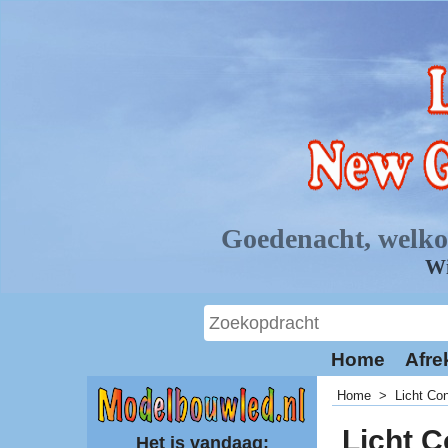
Home
Afre
Home
>
Licht Con
Licht C
Het is vandaag: