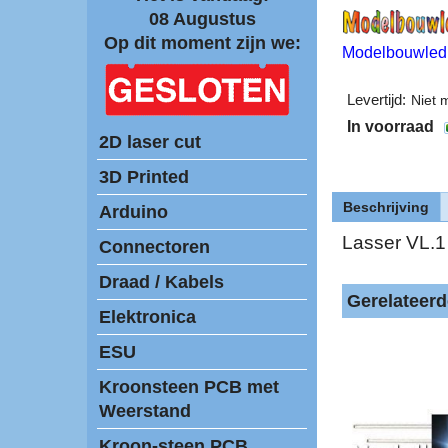
08 Augustus
Op dit moment zijn we:
Modelbouwled
Levertijd:
Niet 
In voorraad
2D laser cut
3D Printed
Beschrijving
Arduino
Lasser VL.
Connectoren
Draad / Kabels
Gerelateer
Elektronica
ESU
Kroonsteen PCB met
Weerstand
Kroon-steen PCB