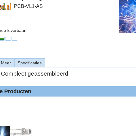
PCB-VL1-AS
mee leverbaar.
Meer
Specificaties
1 Compleet geassembleerd
de Producten