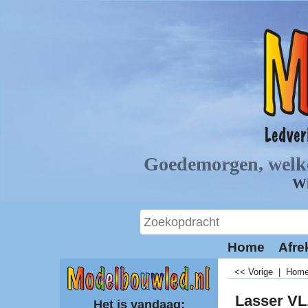
Home
Afre
<< Vorige
|
Hom
Lasser VL
Het is vandaag: