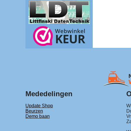
Mededelingen
O
Update Shop
Wo
Beurzen
Do
Demo baan
Vr
Za