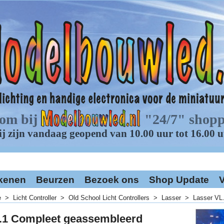
kenen
Beurzen
Bezoek ons
Shop Update
V
e
>
Licht Controller
>
Old School Licht Controllers
>
Lasser
>
Lasser VL
.1 Compleet geassembleerd