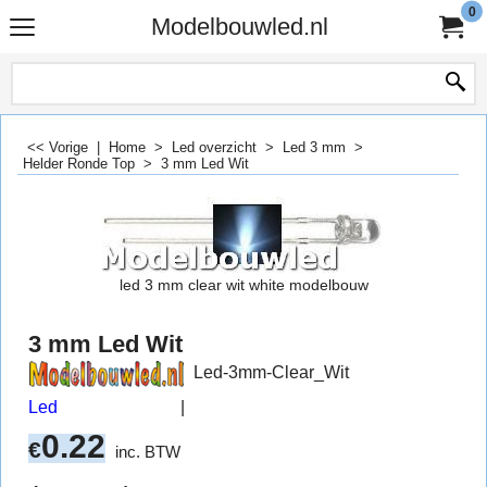
0
Modelbouwled.nl
<< Vorige
|
Home
>
Led overzicht
>
Led 3 mm
>
Helder Ronde Top
>
3 mm Led Wit
led 3 mm clear wit white modelbouw
3 mm Led Wit
Led-3mm-Clear_Wit
Led
0.22
€
inc. BTW