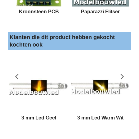
Kroonsteen PCB
Paparazzi Flitser
Klanten die dit product hebben gekocht
kochten ook
sed
3 mm Led Geel
3 mm Led Warm Wit