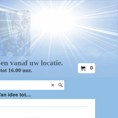
0
an idee tot....