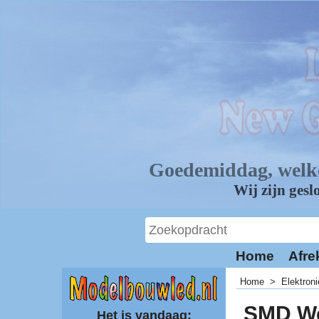
Home
Afre
Home
>
Elektron
SMD We
Het is vandaag: