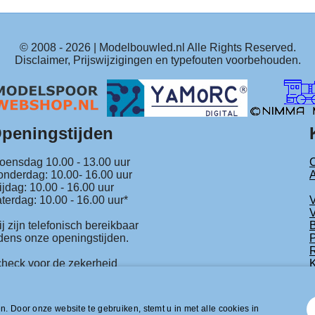
© 2008 -
2026
| Modelbouwled.nl Alle Rights Reserved.
Disclaimer, Prijswijzigingen en typefouten voorbehouden.
peningstijden
ensdag 10.00 - 13.00 uur
C
nderdag: 10.00- 16.00 uur
ijdag: 10.00 - 16.00 uur
terdag: 10.00 - 16.00 uur*
V
j zijn telefonisch bereikbaar
B
jdens onze openingstijden.
P
R
check voor de zekerheid
K
nze beurs agenda.
. Door onze website te gebruiken, stemt u in met alle cookies in
wled.nl | BTW nummer NL001954275B26 | KVK nummer 310439