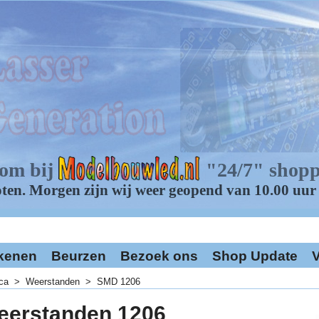
kenen
Beurzen
Bezoek ons
Shop Update
V
ica
>
Weerstanden
>
SMD 1206
erstanden 1206