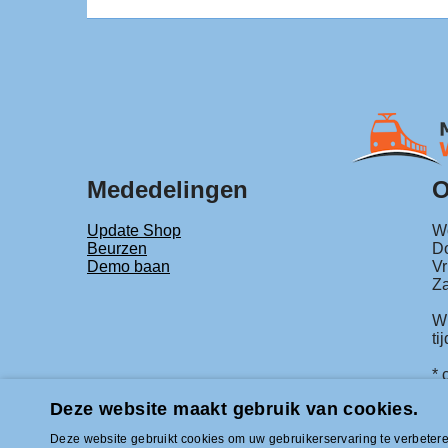
Mededelingen
O
Update Shop
Wo
Beurzen
Do
Demo baan
Vr
Za
Wi
ti
* 
o
Deze website maakt gebruik van cookies.
Deze website gebruikt cookies om uw gebruikerservaring te verbeteren
Tel +31 (0)33-2996333 | info@modelbou