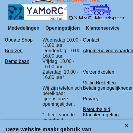
Mededelingen
Openingstijden
Klantenservice
Update Shop
Woensdag 10.00 -
Contact
13.00 uur
Beurzen
Donderdag: 10.00-
Algemene voorwaarde
16.00 uur
Demo baan
Vrijdag: 10.00 -
16.00 uur
Zaterdag: 10.00 -
Verzendkosten
16.00 uur*
Veilig Bestellen
Wij zijn telefonisch
Betalingsmogelijkhede
bereikbaar
tijdens onze
Privacy
openingstijden.
Retourbeleid
* check voor de
Klachtenregeling
zekerheid
onze beurs
Deze website maakt gebruik van
agenda.