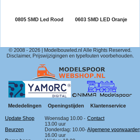
0805 SMD Led Rood
0603 SMD LED Oranje
µF
© 2008 -
2026
| Modelbouwled.nl Alle Rights Reserved.
Disclaimer, Prijswijzigingen en typefouten voorbehouden.
Mededelingen
Openingstijden
Klantenservice
Update Shop
Woensdag 10.00 -
Contact
13.00 uur
Beurzen
Donderdag: 10.00-
Algemene voorwaarde
16.00 uur