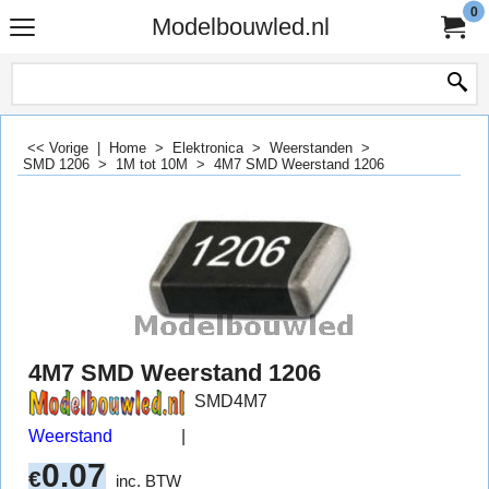
0
Modelbouwled.nl
<< Vorige
|
Home
>
Elektronica
>
Weerstanden
>
SMD 1206
>
1M tot 10M
>
4M7 SMD Weerstand 1206
4M7 SMD Weerstand 1206
SMD4M7
Weerstand
0.07
€
inc. BTW