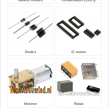
Diode's
IC voeten
Motoren
Relais