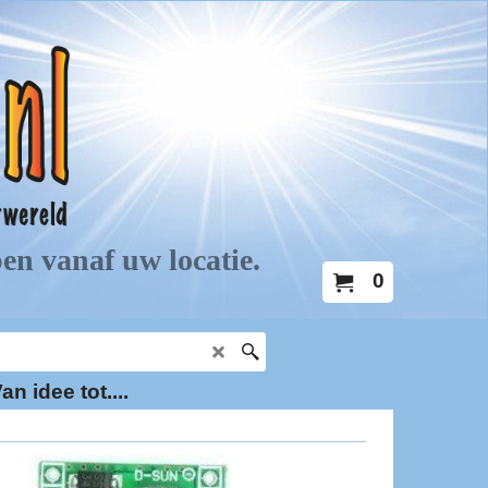
0
an idee tot....