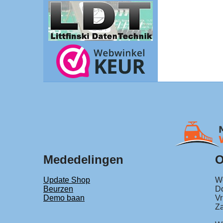
Mededelingen
O
Update Shop
Wo
Beurzen
Do
Demo baan
Vr
Za