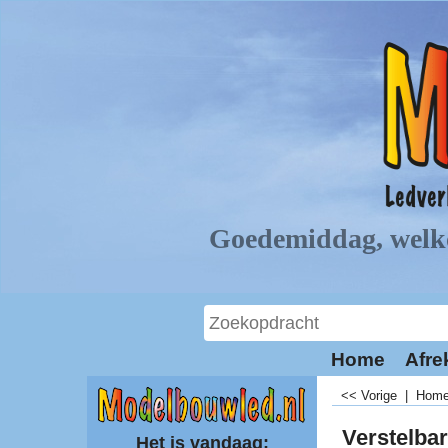
Home
Afre
<< Vorige
|
Hom
Verstelba
Het is vandaag: