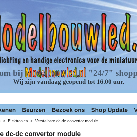
kenen
Beurzen
Bezoek ons
Shop Update
V
e
>
Elektronica
>
Verstelbare dc-dc convertor module
re dc-dc convertor module