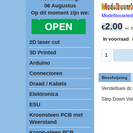
06 Augustus
Op dit moment zijn we:
Modelbouwled
2.00
€
inc.
In voorraad
2D laser cut
3D Printed
Arduino
Connectoren
Beschrijving
Draad / Kabels
Verstelbare dc
Elektronica
Step Down Vol
ESU
Kroonsteen PCB met
Weerstand
Kroon-steen PCB