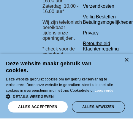
16.00 uur
Zaterdag: 10.00 -
Verzendkosten
16.00 uur*
Veilig Bestellen
Wij zijn telefonisch
Betalingsmogelijkhede
bereikbaar
tijdens onze
Privacy
openingstijden.
Retourbeleid
* check voor de
Klachtenregeling
zekerheid
onze beurs
Deze website maakt gebruik van
agenda.
cookies.
Deze website gebruikt cookies om uw gebruikerservaring te
Tel +31 (0)33-2996333 |
verbeteren. Door onze website te gebruiken, stemt u in met alle
info@modelbouwled.nl | BTW nummer
cookies in overeenstemming met ons Cookiebeleid.
Lees verder
NL001954275B26 | KVK nummer
31043946 | IBAN nummer NL59INGB
DETAILS WEERGEVEN
0007617629
ALLES ACCEPTEREN
ALLES AFWIJZEN