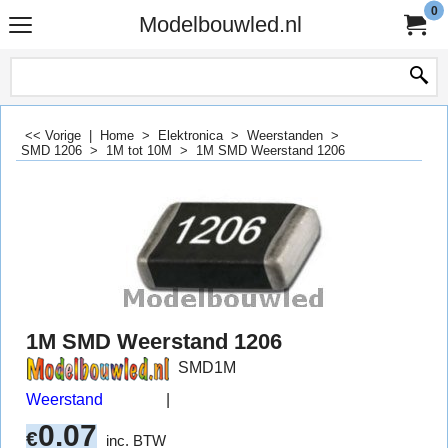
0
Modelbouwled.nl
<< Vorige
|
Home
>
Elektronica
>
Weerstanden
>
SMD 1206
>
1M tot 10M
>
1M SMD Weerstand 1206
1M SMD Weerstand 1206
SMD1M
Weerstand
0.07
€
inc. BTW