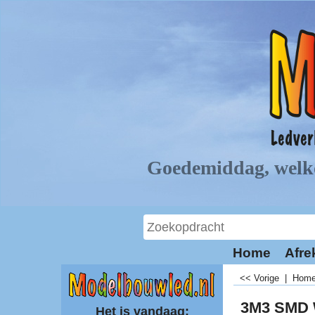
Home
Afre
<< Vorige
|
Hom
3M3 SMD 
Het is vandaag: