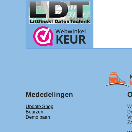
Mededelingen
O
Update Shop
Wo
Beurzen
Do
Demo baan
Vr
Za