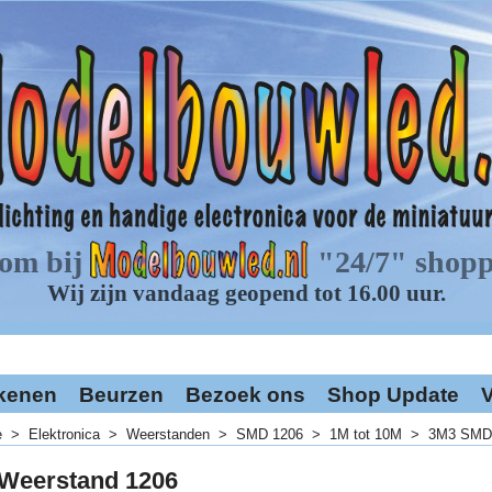
kenen
Beurzen
Bezoek ons
Shop Update
V
e
>
Elektronica
>
Weerstanden
>
SMD 1206
>
1M tot 10M
>
3M3 SMD 
Weerstand 1206