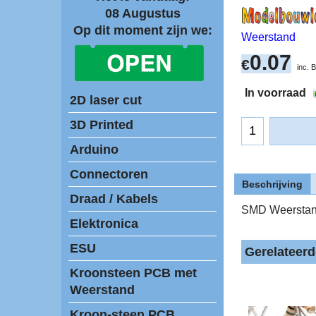
08 Augustus
Op dit moment zijn we:
Weerstand
0.07
€
inc.
In voorraad
2D laser cut
3D Printed
Arduino
Connectoren
Beschrijving
Draad / Kabels
SMD Weerstan
Elektronica
ESU
Gerelateer
Kroonsteen PCB met
Weerstand
Kroon-steen PCB