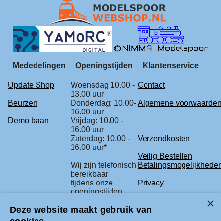
Mededelingen
Openingstijden
Klantenservice
Update Shop
Woensdag 10.00 -
Contact
13.00 uur
Beurzen
Donderdag: 10.00-
Algemene voorwaarde
16.00 uur
Demo baan
Vrijdag: 10.00 -
16.00 uur
Zaterdag: 10.00 -
Verzendkosten
16.00 uur*
Veilig Bestellen
Wij zijn telefonisch
Betalingsmogelijkhede
bereikbaar
tijdens onze
Privacy
openingstijden.
Retourbeleid
Deze website maakt gebruik van
* check voor de
Klachtenregeling
zekerheid