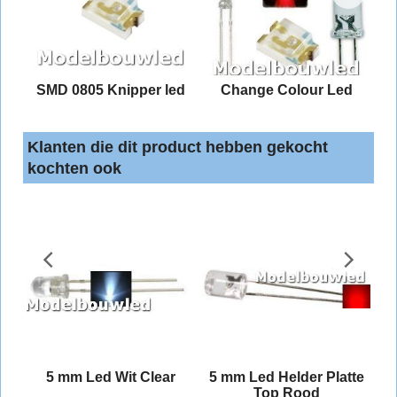
2
SMD 0805 Knipper led
Change Colour Led
Klanten die dit product hebben gekocht
kochten ook
ed
5 mm Led Wit Clear
5 mm Led Helder Platte
Top Rood