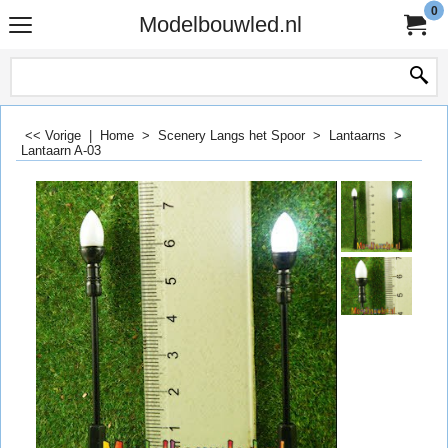
0
Modelbouwled.nl
<< Vorige
|
Home
>
Scenery Langs het Spoor
>
Lantaarns
>
Lantaarn A-03