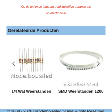
Op de led in de lantaarn geldt dezelfde garantie als
op electronica!
Gerelateerde Producten
t
1/4 Wat Weerstanden
SMD Weerstanden 1206
nd
© 2008 -
2026
| Modelbouwled.nl Alle Rights Reserved.