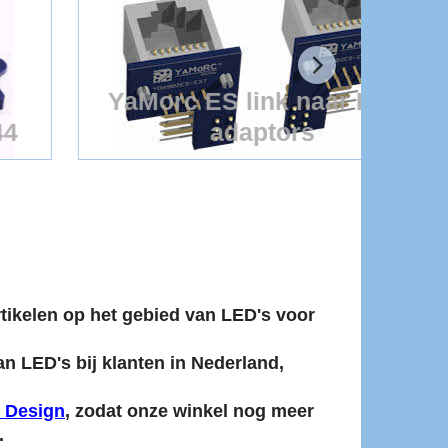
YaMorc ES link naar RJ45
Ter
adaptors
YaMorc ES link naar RJ45 adaptors
artikelen op het gebied van LED's voor
an LED's bij klanten in Nederland,
 Design
, zodat onze winkel nog meer
.