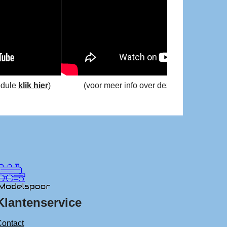
odule
klik hier
)
(voor meer info over deze module
klik h
Klantenservice
ontact