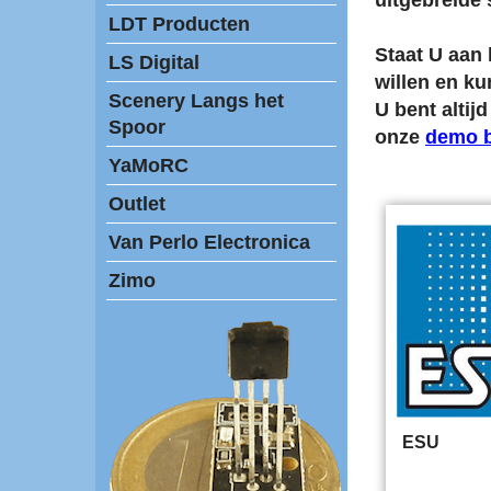
uitgebreide
LDT Producten
Staat U aan 
LS Digital
willen en ku
Scenery Langs het
U bent alti
Spoor
onze
demo 
YaMoRC
Outlet
Van Perlo Electronica
Zimo
ESU