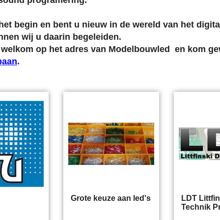
 sound programering.
het begin en bent u nieuw in de wereld van het digi
nnen wij u daarin begeleiden.
jd welkom op het adres van Modelbouwled en kom gew
baan
.
Grote keuze aan led's
LDT Littfi
Technik P