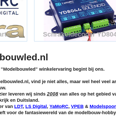
Schrakeldecoder YD8044
YaMoRC YD8044
bouwled.nl
 "Modelbouwled" winkelervaring begint bij ons.
elbouwled.nl, vind je niet alles, maar wel heel veel 
uw.
2008
zier leveren wij sinds
van alles op het gebied v
krijk en Duitsland.
ler van
LDT
,
LS Digital
,
YaMoRC
,
VPEB
&
Modelspoor
eeft voor de fantasiewereld van de modelbouw-hobby