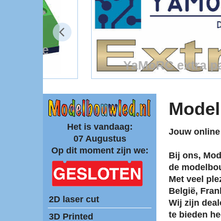
e
YaMoRC extra parts
0 USB
YaMoRC extra parts
Model
Het is vandaag:
Jouw online
07 Augustus
Op dit moment zijn we:
Bij ons, Mod
de modelbo
Met veel ple
België, Fran
2D laser cut
Wij zijn dea
te bieden h
3D Printed