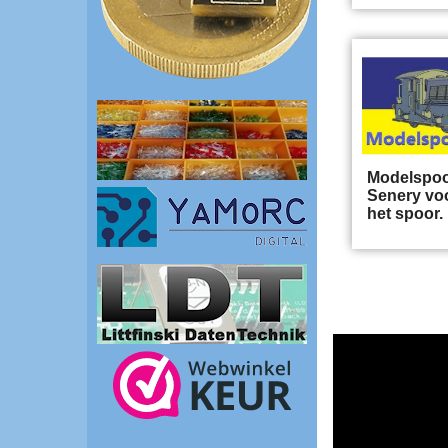
Modelspoo
Senery vo
het spoor.