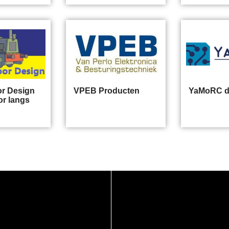
r Design
VPEB Producten
YaMoRC di
or langs