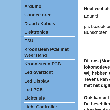
Arduino
Heel veel ple
Connectoren
Eduard
Draad / Kabels
p.s bezoek o
Elektronica
Bunschoten.
ESU
Kroonsteen PCB met
Weerstand
Bij ons (Mod
Kroon-steen PCB
lokomotieven
Led overzicht
Wij hebben
Tevens kan 
Led Display
met het dig
Led PCB
Ook kan er 
Lichtsluis
De beschikb
Licht Controller