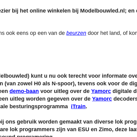
zier bij het online winkelen bij Modelbouwled.nl; en da
ns ook eens op een van de
beurzen
door het land, of k
elbouwled) kunt u nu ook terecht voor informate ove
 (van zowel H0 als N-spoor), tevens ook voor de dig
 een
demo-baan
voor uitleg over de
Yamorc
digitale 
een uitleg worden gegeven over de
Yamorc
decoders
itale besturingsprogramma
iTrain
.
bij ons gebruik worden gemaakt van diverse lok pro
are lok programmers zijn van ESU en Zimo, deze laat