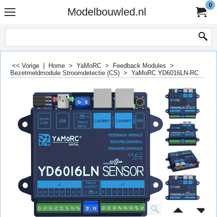
0
Modelbouwled.nl
<< Vorige
|
Home
>
YaMoRC
>
Feedback Modules
>
Bezetmeldmodule Stroomdetectie (CS)
>
YaMoRC YD6016LN-RC