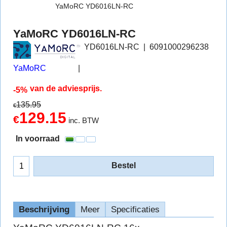
YaMoRC YD6016LN-RC
YaMoRC YD6016LN-RC
YD6016LN-RC
6091000296238
YaMoRC
van de adviesprijs.
-5%
135.95
€
129.15
€
inc. BTW
In voorraad
Bestel
Beschrijving
Meer
Specificaties