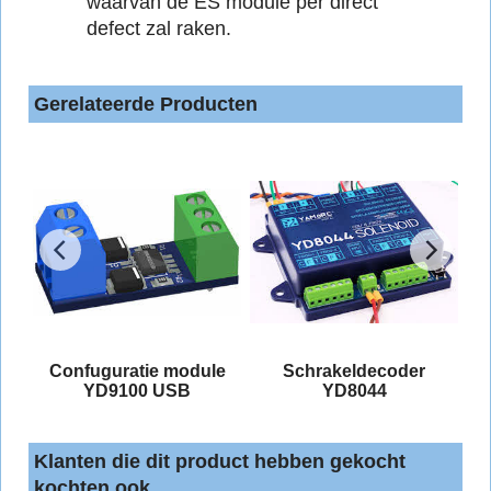
waarvan de ES module per direct
defect zal raken.
Gerelateerde Producten
s
Confuguratie module
Schrakeldecoder
YD9100 USB
YD8044
Klanten die dit product hebben gekocht
kochten ook