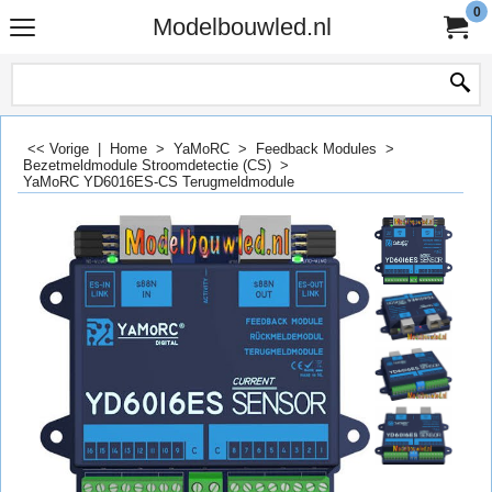
0
Modelbouwled.nl
<< Vorige
|
Home
>
YaMoRC
>
Feedback Modules
>
Bezetmeldmodule Stroomdetectie (CS)
>
YaMoRC YD6016ES-CS Terugmeldmodule