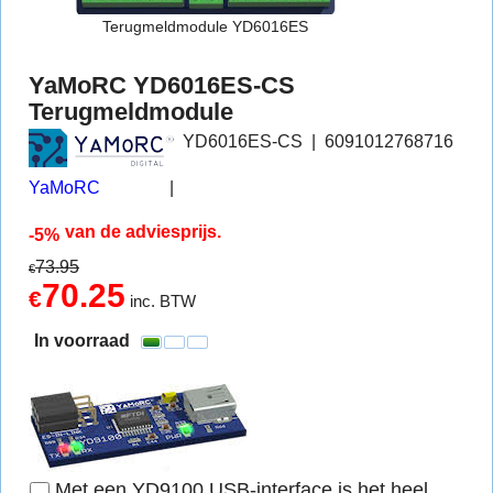
Terugmeldmodule YD6016ES
YaMoRC YD6016ES-CS
Terugmeldmodule
YD6016ES-CS
6091012768716
YaMoRC
van de adviesprijs.
-5%
73.95
€
70.25
€
inc. BTW
In voorraad
Met een YD9100 USB-interface is het heel