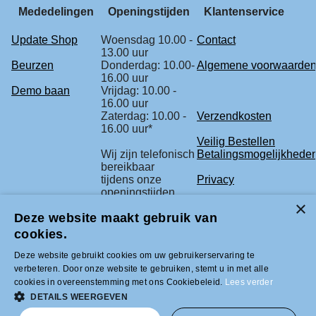
Mededelingen
Openingstijden
Klantenservice
Update Shop
Woensdag 10.00 -
Contact
13.00 uur
Beurzen
Donderdag: 10.00-
Algemene voorwaarde
16.00 uur
Demo baan
Vrijdag: 10.00 -
16.00 uur
Zaterdag: 10.00 -
Verzendkosten
16.00 uur*
Veilig Bestellen
Wij zijn telefonisch
Betalingsmogelijkhede
bereikbaar
tijdens onze
Privacy
openingstijden.
Retourbeleid
Deze website maakt gebruik van
* check voor de
Klachtenregeling
zekerheid
cookies.
onze beurs
agenda.
Deze website gebruikt cookies om uw gebruikerservaring te
verbeteren. Door onze website te gebruiken, stemt u in met alle
cookies in overeenstemming met ons Cookiebeleid.
Lees verder
Tel +31 (0)33-2996333 |
DETAILS WEERGEVEN
info@modelbouwled.nl | BTW nummer