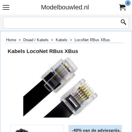
0
Modelbouwled.nl
Home
>
Draad / Kabels
>
Kabels
>
LocoNet RBus XBus
Kabels LocoNet RBus XBus
van de adviesprijs.
-40%