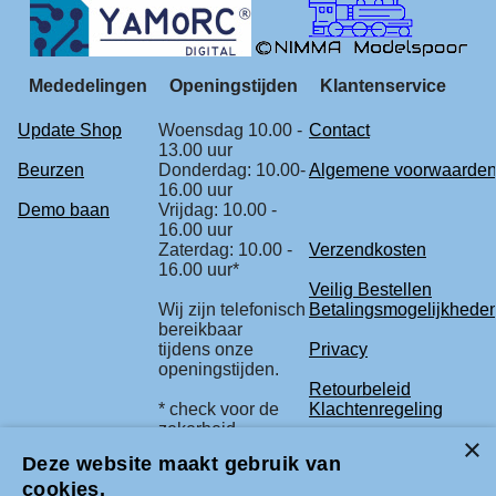
Mededelingen
Openingstijden
Klantenservice
Update Shop
Woensdag 10.00 -
Contact
13.00 uur
Beurzen
Donderdag: 10.00-
Algemene voorwaarde
16.00 uur
Demo baan
Vrijdag: 10.00 -
16.00 uur
Zaterdag: 10.00 -
Verzendkosten
16.00 uur*
Veilig Bestellen
Wij zijn telefonisch
Betalingsmogelijkhede
bereikbaar
tijdens onze
Privacy
openingstijden.
Retourbeleid
* check voor de
Klachtenregeling
zekerheid
onze beurs
Deze website maakt gebruik van
agenda.
cookies.