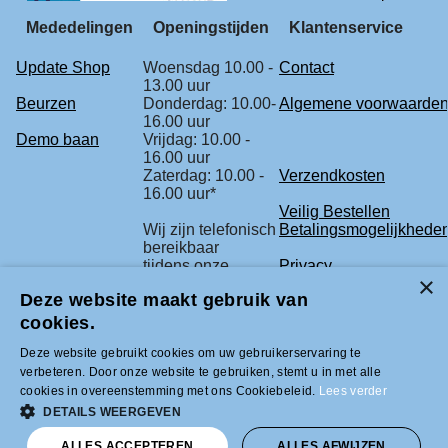
Mededelingen
Openingstijden
Klantenservice
Update Shop
Woensdag 10.00 -
Contact
13.00 uur
Beurzen
Donderdag: 10.00-
Algemene voorwaarde
16.00 uur
Demo baan
Vrijdag: 10.00 -
16.00 uur
Zaterdag: 10.00 -
Verzendkosten
16.00 uur*
Veilig Bestellen
Wij zijn telefonisch
Betalingsmogelijkhede
bereikbaar
tijdens onze
Privacy
openingstijden.
Deze website maakt gebruik van
Retourbeleid
* check voor de
Klachtenregeling
cookies.
zekerheid
Deze website gebruikt cookies om uw gebruikerservaring te
onze beurs
verbeteren. Door onze website te gebruiken, stemt u in met alle
agenda.
cookies in overeenstemming met ons Cookiebeleid.
Lees verder
DETAILS WEERGEVEN
Tel +31 (0)33-2996333 |
info@modelbouwled.nl | BTW nummer
ALLES ACCEPTEREN
ALLES AFWIJZEN