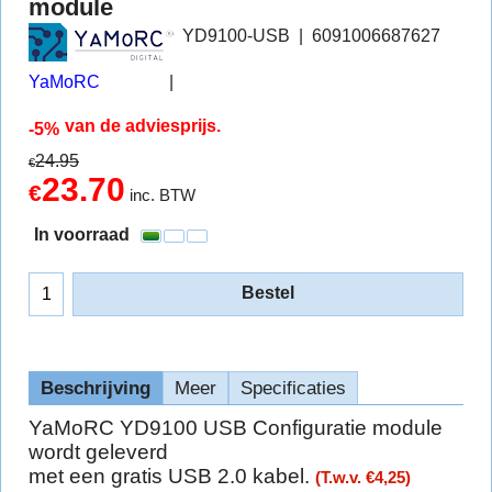
module
YD9100-USB
6091006687627
YaMoRC
van de adviesprijs.
-5%
24.95
€
23.70
€
inc. BTW
In voorraad
Bestel
Beschrijving
Meer
Specificaties
YaMoRC YD9100 USB Configuratie module
wordt geleverd
met een gratis USB 2.0 kabel.
(T.w.v. €4,25)