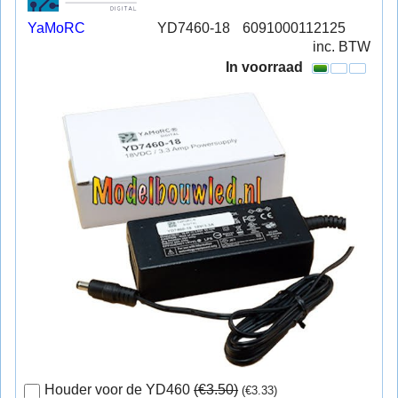
YaMoRC
YD7460-18
6091000112125
inc. BTW
In voorraad
Houder voor de YD460
(
€3.50
)
(
€3.33
)