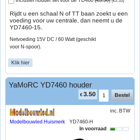
Inclusief houder set voor de YD460
(
€3.50
)
(
€3.33
)
Rijdt u een schaal N of TT baan zoekt u een
voeding voor uw centrale, dan neemt u de
YD7460-15.
Netvoeding 15V DC / 60 Watt (geschikt
voor N-spoor).
Klik hier
YaMoRC YD7460 houder
3.50
€
Bestel
inc. BTW
Modelbouwled Huismerk
YD7460-H
In voorraad