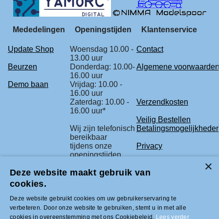
Mededelingen
Openingstijden
Klantenservice
Update Shop
Woensdag 10.00 -
Contact
13.00 uur
Beurzen
Donderdag: 10.00-
Algemene voorwaarde
16.00 uur
Demo baan
Vrijdag: 10.00 -
16.00 uur
Zaterdag: 10.00 -
Verzendkosten
16.00 uur*
Veilig Bestellen
Wij zijn telefonisch
Betalingsmogelijkhede
bereikbaar
tijdens onze
Privacy
openingstijden.
Retourbeleid
Deze website maakt gebruik van
* check voor de
Klachtenregeling
zekerheid
cookies.
onze beurs
agenda.
Deze website gebruikt cookies om uw gebruikerservaring te
verbeteren. Door onze website te gebruiken, stemt u in met alle
cookies in overeenstemming met ons Cookiebeleid.
Lees verder