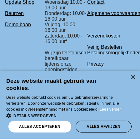
Update Shop
Woensdag 10.00 -
Contact
13.00 uur
Beurzen
Donderdag: 10.00-
Algemene voorwaarde
16.00 uur
Demo baan
Vrijdag: 10.00 -
16.00 uur
Zaterdag: 10.00 -
Verzendkosten
16.00 uur*
Veilig Bestellen
Wij zijn telefonisch
Betalingsmogelijkhede
bereikbaar
tijdens onze
Privacy
openingstijden.
Retourbeleid
Deze website maakt gebruik van
* check voor de
Klachtenregeling
zekerheid
cookies.
onze beurs
agenda.
Deze website gebruikt cookies om uw gebruikerservaring te
verbeteren. Door onze website te gebruiken, stemt u in met alle
cookies in overeenstemming met ons Cookiebeleid.
Lees verder
Tel +31 (0)33-2996333 |
DETAILS WEERGEVEN
info@modelbouwled.nl | BTW nummer
NL001954275B26 | KVK nummer
ALLES ACCEPTEREN
ALLES AFWIJZEN
31043946 | IBAN nummer NL59INGB
0007617629