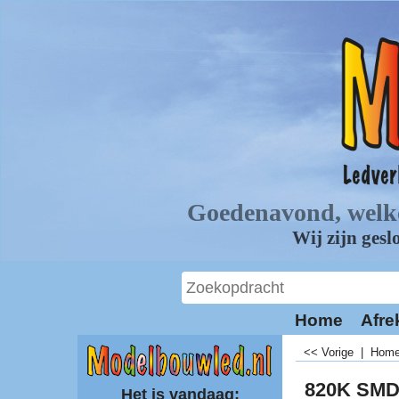
Home
Afre
<< Vorige
|
Hom
820K SMD
Het is vandaag: