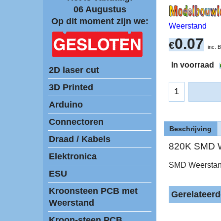
06 Augustus
Op dit moment zijn we:
Weerstand
0.07
€
inc.
In voorraad
2D laser cut
3D Printed
Arduino
Connectoren
Beschrijving
Draad / Kabels
820K SMD W
Elektronica
SMD Weerstan
ESU
Kroonsteen PCB met
Gerelateer
Weerstand
Kroon-steen PCB