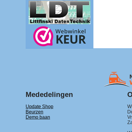
Mededelingen
O
Update Shop
Wo
Beurzen
Do
Demo baan
Vr
Za