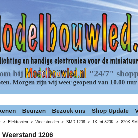
kenen
Beurzen
Bezoek ons
Shop Update
V
e
>
Elektronica
>
Weerstanden
>
SMD 1206
>
1K tot 820K
>
820K SM
 Weerstand 1206