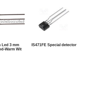
n Led 3 mm
IS471FE Special detector
od-Warm Wit