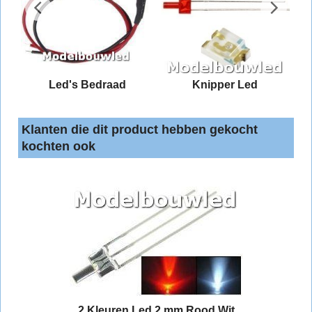
n
Led's Bedraad
Knipper Led
Klanten die dit product hebben gekocht
kochten ook
2 Kleuren Led 2 mm Rood Wit