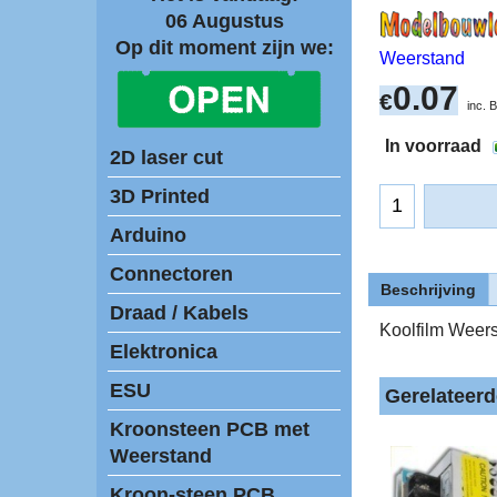
06 Augustus
Op dit moment zijn we:
Weerstand
0.07
€
inc.
In voorraad
2D laser cut
3D Printed
Arduino
Connectoren
Beschrijving
Draad / Kabels
Koolfilm Weer
Elektronica
ESU
Gerelateer
Kroonsteen PCB met
Weerstand
Kroon-steen PCB