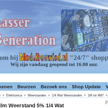
kenen
Beurzen
Bezoek ons
Shop Update
V
e
>
Elektronica
>
Weerstanden
>
1/4 Wat Weerstanden
>
1M tot 4M7
ilm Weerstand 5% 1/4 Wat