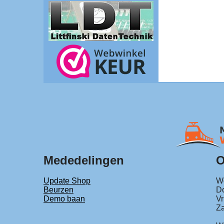
Mededelingen
O
Update Shop
Wo
Beurzen
Do
Demo baan
Vr
Za