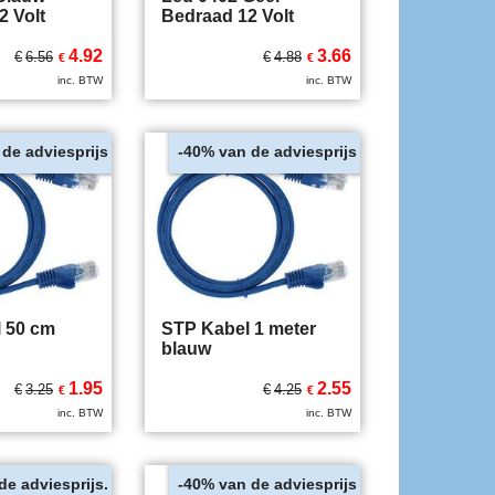
2 Volt
Bedraad 12 Volt
4.92
3.66
€
6.56
€
4.88
€
€
inc. BTW
inc. BTW
 de adviesprijs
van de adviesprijs
-40%
 50 cm
STP Kabel 1 meter
blauw
1.95
2.55
€
3.25
€
4.25
€
€
inc. BTW
inc. BTW
de adviesprijs.
van de adviesprijs
-40%