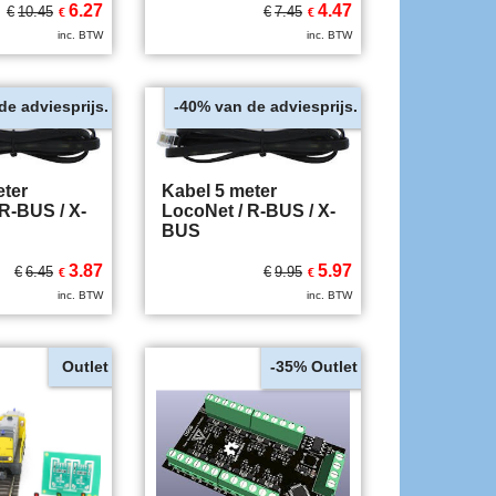
6.27
4.47
€
10.45
€
7.45
€
€
inc. BTW
inc. BTW
de adviesprijs.
van de adviesprijs.
-40%
eter
Kabel 5 meter
R-BUS / X-
LocoNet / R-BUS / X-
BUS
3.87
5.97
€
6.45
€
9.95
€
€
inc. BTW
inc. BTW
Outlet
Outlet
-35%