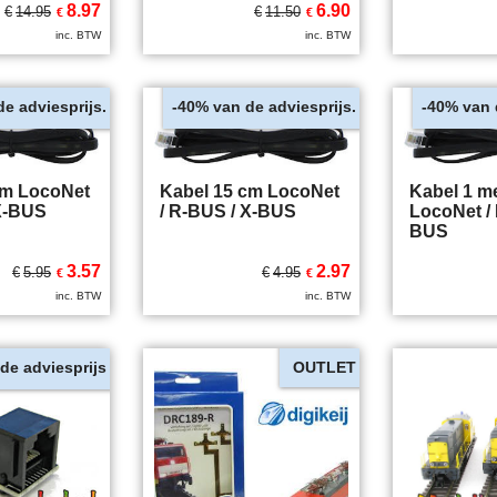
8.97
6.90
€
14.95
€
11.50
€
€
inc. BTW
inc. BTW
de adviesprijs.
van de adviesprijs.
van 
-40%
-40%
cm LocoNet
Kabel 15 cm LocoNet
Kabel 1 m
 X-BUS
/ R-BUS / X-BUS
LocoNet / 
BUS
3.57
2.97
€
5.95
€
4.95
€
€
inc. BTW
inc. BTW
de adviesprijs
OUTLET