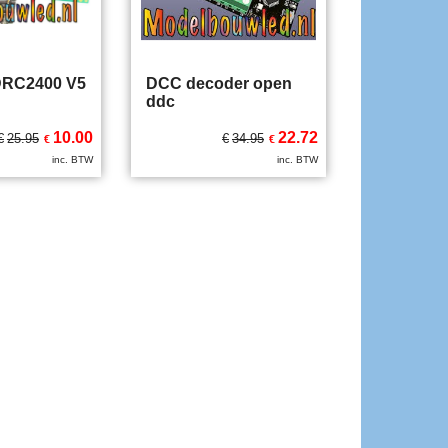
 DRC2400 V5
DCC decoder open
ddc
10.00
22.72
€
25.95
€
34.95
€
€
inc. BTW
inc. BTW