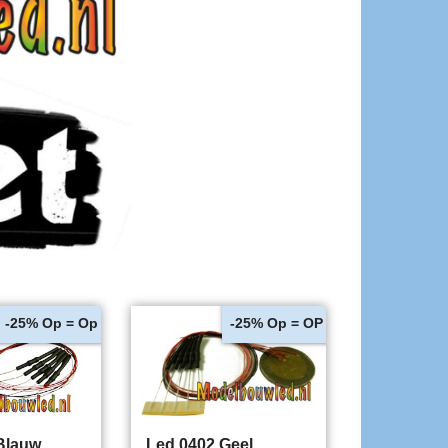
Op = Op
Op = OP
-25%
-25%
Blauw
Led 0402 Geel