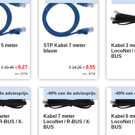
 5 meter
STP Kabel 7 meter
Kabel 3 m
blauw
LocoNet / 
BUS
6.27
8.55
€
10.45
€
14.25
€
€
inc. BTW
inc. BTW
de adviesprijs.
van de adviesprijs.
van 
-40%
-40%
eter
Kabel 7 meter
Kabel 6 m
R-BUS / X-
LocoNet / R-BUS / X-
LocoNet / 
BUS
BUS