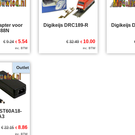
apter voor
Digikeijs DRC189-R
Digikeijs
S88N
5.54
10.00
€
9.24
€
32.49
€
€
inc. BTW
inc. BTW
Outlet
ST60A18-
A3
8.86
€
22.15
€
inc. BTW