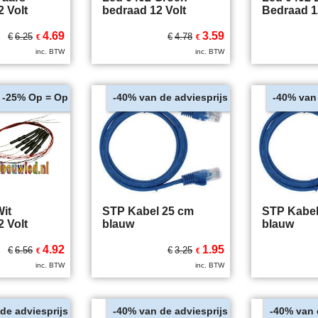
 Volt
bedraad 12 Volt
Bedraad 1
4.69
3.59
€
6.25
€
4.78
€
€
inc. BTW
inc. BTW
Op = Op
van de adviesprijs
van
-25%
-40%
-40%
it
STP Kabel 25 cm
STP Kabel
 Volt
blauw
blauw
4.92
1.95
€
6.56
€
3.25
€
€
inc. BTW
inc. BTW
de adviesprijs
van de adviesprijs
van 
-40%
-40%