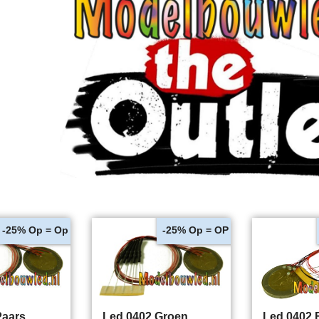
Op = Op
Op = OP
-25%
-25%
Paars
Led 0402 Groen
Led 0402 