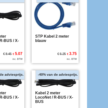
eter
STP Kabel 2 meter
R-BUS / X-
blauw
5.07
3.75
€
8.45
€
6.25
€
€
inc. BTW
inc. BTW
de adviesprijs.
van de adviesprijs.
-40%
eter
Kabel 2 meter
R-BUS / X-
LocoNet / R-BUS / X-
BUS