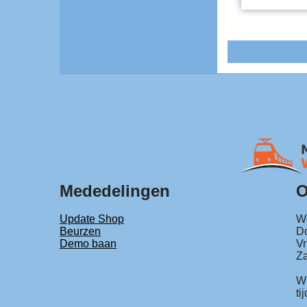
Mededelingen
O
Update Shop
Wo
Beurzen
Do
Demo baan
Vr
Za
Wi
ti