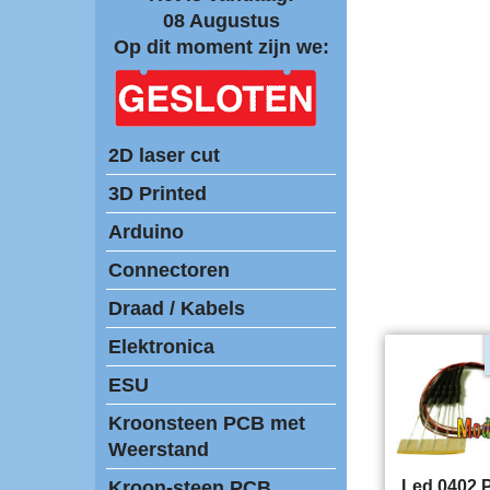
08 Augustus
Op dit moment zijn we:
2D laser cut
3D Printed
Arduino
Connectoren
Draad / Kabels
Elektronica
ESU
Kroonsteen PCB met
Weerstand
Kroon-steen PCB
Led 0402 