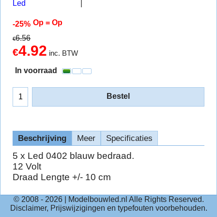
Led
Op = Op
-25%
6.56
€
4.92
€
inc. BTW
In voorraad
Bestel
Beschrijving
Meer
Specificaties
5 x Led 0402 blauw bedraad.
12 Volt
Draad Lengte +/- 10 cm
© 2008 -
2026
| Modelbouwled.nl Alle Rights Reserved.
Disclaimer, Prijswijzigingen en typefouten voorbehouden.