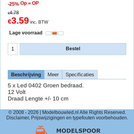
Op = OP
-25%
4.78
€
3.59
€
inc. BTW
Lage voorraad
Bestel
Beschrijving
Meer
Specificaties
5 x Led 0402 Groen bedraad.
12 Volt
Draad Lengte +/- 10 cm
© 2008 -
2026
| Modelbouwled.nl Alle Rights Reserved.
Disclaimer, Prijswijzigingen en typefouten voorbehouden.