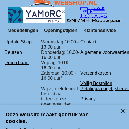
Mededelingen
Openingstijden
Klantenservice
Update Shop
Woensdag 10.00 -
Contact
13.00 uur
Beurzen
Donderdag: 10.00-
Algemene voorwaarde
16.00 uur
Demo baan
Vrijdag: 10.00 -
16.00 uur
Zaterdag: 10.00 -
Verzendkosten
16.00 uur*
Veilig Bestellen
Wij zijn telefonisch
Betalingsmogelijkhede
bereikbaar
tijdens onze
Privacy
openingstijden.
Retourbeleid
Deze website maakt gebruik van
* check voor de
Klachtenregeling
zekerheid
cookies.
onze beurs