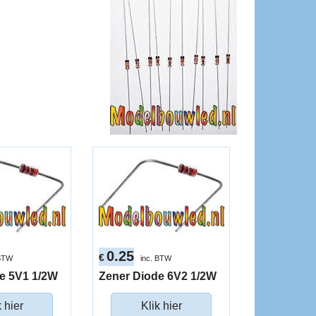
0.25
€
 BTW
inc. BTW
e 5V1 1/2W
Zener Diode 6V2 1/2W
k hier
Klik hier