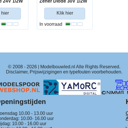
e 24V 1/2W
Zener Diode 30V 1/2W
 hier
Klik hier
In voorraad
© 2008 -
2026
| Modelbouwled.nl Alle Rights Reserved.
Disclaimer, Prijswijzigingen en typefouten voorbehouden.
peningstijden
ensdag 10.00 - 13.00 uur
C
nderdag: 10.00- 16.00 uur
ijdag: 10.00 - 16.00 uur