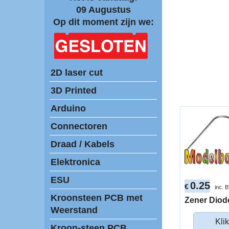
09 Augustus
Op dit moment zijn we:
2D laser cut
3D Printed
Arduino
Connectoren
Draad / Kabels
Elektronica
ESU
0.25
€
inc. 
Kroonsteen PCB met
Zener Diod
Weerstand
Klik
Kroon-steen PCB