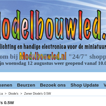
kenen
Beurzen
Bezoek ons
Shop Update
V
ica
>
Diode's
>
Zener Diode's 0.5W
's 0.5W