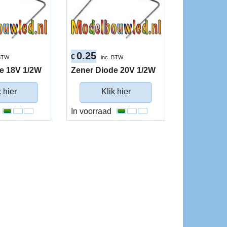
0.25
€
 BTW
inc. BTW
e 18V 1/2W
Zener Diode 20V 1/2W
k hier
Klik hier
In voorraad