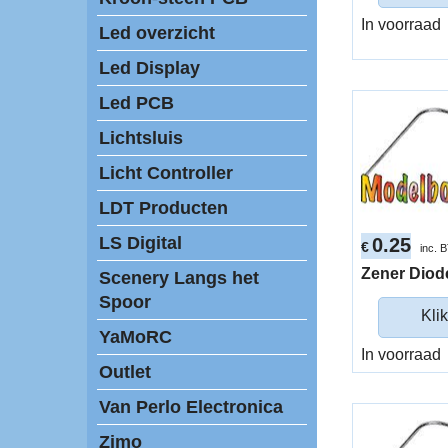
In voorraad
Led overzicht
Led Display
Led PCB
Lichtsluis
Licht Controller
LDT Producten
LS Digital
0.25
€
inc. 
Zener Diod
Scenery Langs het
Spoor
Klik
YaMoRC
In voorraad
Outlet
Van Perlo Electronica
Zimo