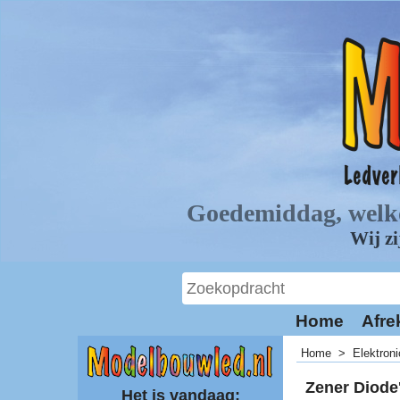
Home
Afre
Home
>
Elektron
Zener Diode
Het is vandaag: