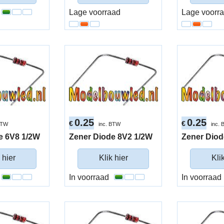
Lage voorraad
Lage voorr
0.25
0.25
€
€
BTW
inc. BTW
inc.
e 6V8 1/2W
Zener Diode 8V2 1/2W
Zener Diod
 hier
Klik hier
Kli
In voorraad
In voorraad