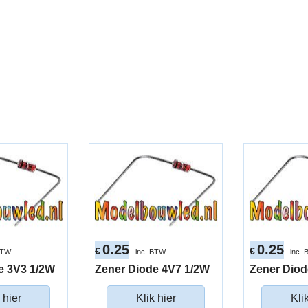
0.25
0.25
€
€
BTW
inc. BTW
inc.
e 3V3 1/2W
Zener Diode 4V7 1/2W
Zener Diod
 hier
Klik hier
Kli