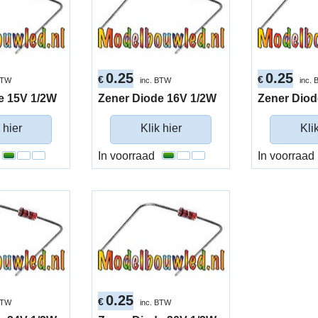
0.25
0.25
€
€
BTW
inc. BTW
inc.
e 15V 1/2W
Zener Diode 16V 1/2W
Zener Diod
 hier
Klik hier
Kli
In voorraad
In voorraad
0.25
€
BTW
inc. BTW