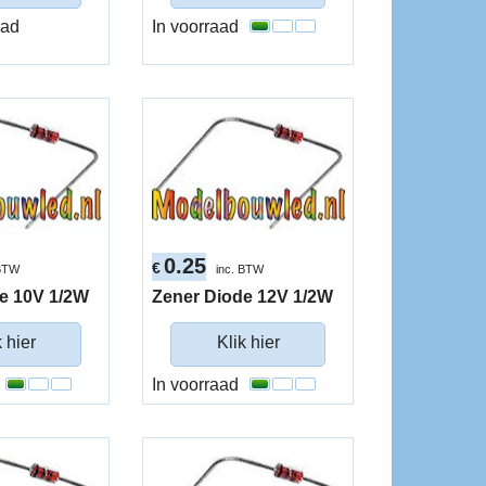
aad
In voorraad
0.25
€
 BTW
inc. BTW
e 10V 1/2W
Zener Diode 12V 1/2W
k hier
Klik hier
In voorraad