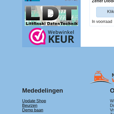
Zener Diod
Klik
In voorraad
Mededelingen
O
Update Shop
Wo
Beurzen
Do
Demo baan
Vr