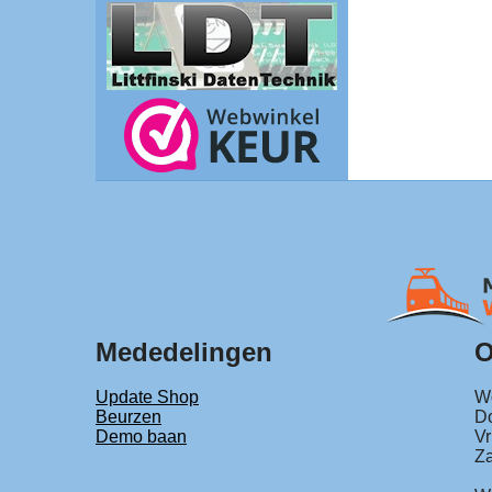
Mededelingen
O
Update Shop
Wo
Beurzen
Do
Demo baan
Vr
Za