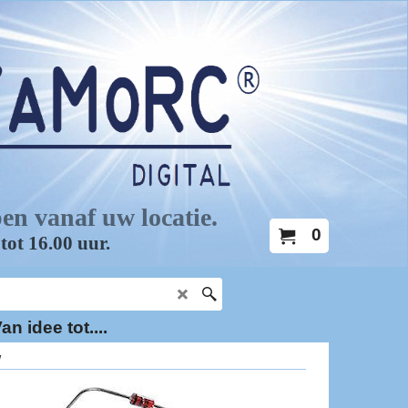
0
an idee tot....
W