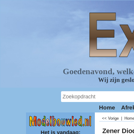
Home
Afre
<< Vorige
|
Hom
Zener Dio
Het is vandaag: