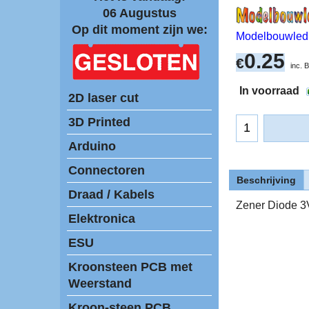
06 Augustus
Op dit moment zijn we:
Modelbouwled
0.25
€
inc.
In voorraad
2D laser cut
3D Printed
Arduino
Connectoren
Beschrijving
Draad / Kabels
Zener Diode 3
Elektronica
ESU
Kroonsteen PCB met
Weerstand
Kroon-steen PCB