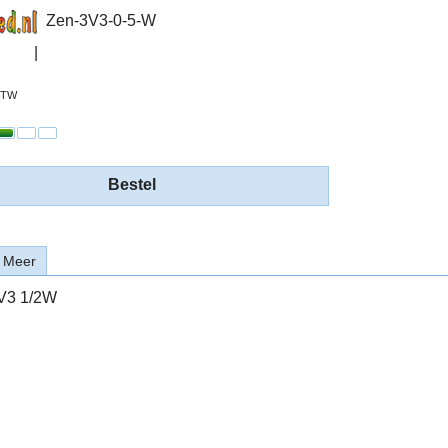
Zen-3V3-0-5-W
 BTW
Bestel
Meer
V3 1/2W