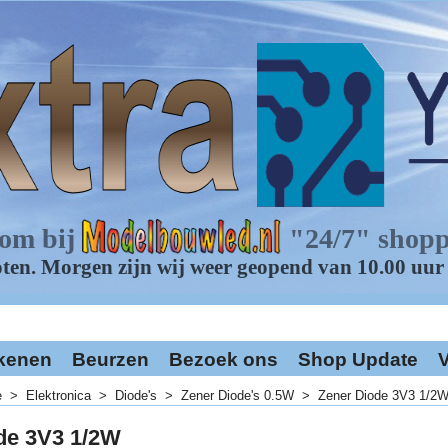
kenen
Beurzen
Bezoek ons
Shop Update
V
e
>
Elektronica
>
Diode's
>
Zener Diode's 0.5W
>
Zener Diode 3V3 1/2
de 3V3 1/2W