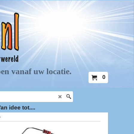
0
an idee tot....
W