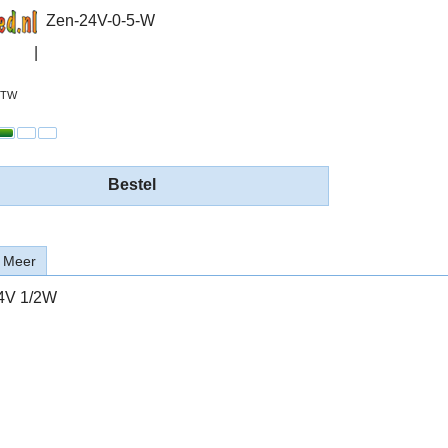
Zen-24V-0-5-W
 BTW
Bestel
Meer
4V 1/2W