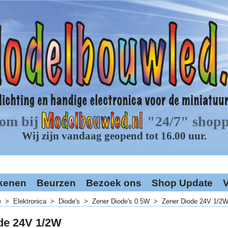
kenen
Beurzen
Bezoek ons
Shop Update
V
e
>
Elektronica
>
Diode's
>
Zener Diode's 0.5W
>
Zener Diode 24V 1/2
de 24V 1/2W