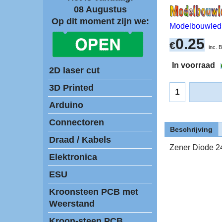
08 Augustus
Op dit moment zijn we:
Modelbouwled
0.25
€
inc.
In voorraad
2D laser cut
3D Printed
Arduino
Connectoren
Beschrijving
Draad / Kabels
Zener Diode 2
Elektronica
ESU
Kroonsteen PCB met
Weerstand
Kroon-steen PCB