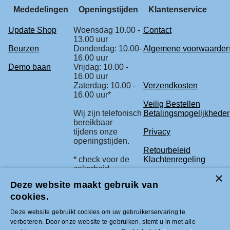
Mededelingen
Openingstijden
Klantenservice
Update Shop
Woensdag 10.00 -
Contact
13.00 uur
Beurzen
Donderdag: 10.00-
Algemene voorwaarde
16.00 uur
Demo baan
Vrijdag: 10.00 -
16.00 uur
Zaterdag: 10.00 -
Verzendkosten
16.00 uur*
Veilig Bestellen
Wij zijn telefonisch
Betalingsmogelijkhede
bereikbaar
tijdens onze
Privacy
openingstijden.
Retourbeleid
* check voor de
Klachtenregeling
zekerheid
onze beurs
Deze website maakt gebruik van
agenda.
cookies.
Deze website gebruikt cookies om uw gebruikerservaring te
Tel +31 (0)33-2996333 |
verbeteren. Door onze website te gebruiken, stemt u in met alle
info@modelbouwled.nl | BTW nummer