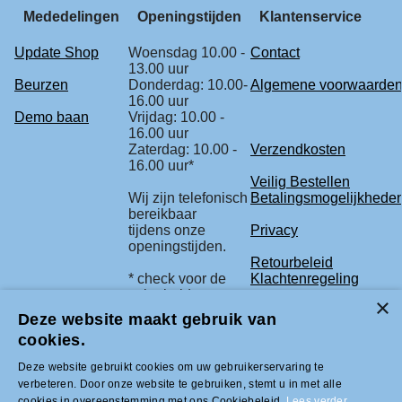
Mededelingen
Openingstijden
Klantenservice
Update Shop
Woensdag 10.00 -
Contact
13.00 uur
Beurzen
Donderdag: 10.00-
Algemene voorwaarde
16.00 uur
Demo baan
Vrijdag: 10.00 -
16.00 uur
Zaterdag: 10.00 -
Verzendkosten
16.00 uur*
Veilig Bestellen
Wij zijn telefonisch
Betalingsmogelijkhede
bereikbaar
tijdens onze
Privacy
openingstijden.
Retourbeleid
* check voor de
Klachtenregeling
zekerheid
onze beurs
Deze website maakt gebruik van
agenda.
cookies.
Deze website gebruikt cookies om uw gebruikerservaring te
Tel +31 (0)33-2996333 |
verbeteren. Door onze website te gebruiken, stemt u in met alle
info@modelbouwled.nl | BTW nummer
cookies in overeenstemming met ons Cookiebeleid.
Lees verder