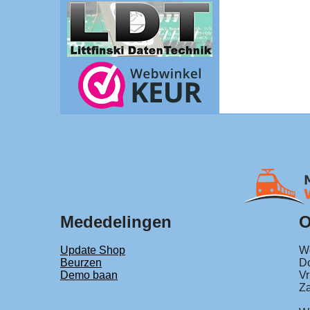
Mededelingen
O
Update Shop
Wo
Beurzen
Do
Demo baan
Vr
Za