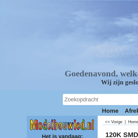
Home
Afre
<< Vorige
|
Hom
120K SMD
Het is vandaag: