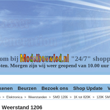
kenen
Beurzen
Bezoek ons
Shop Update
V
e
>
Elektronica
>
Weerstanden
>
SMD 1206
>
1K tot 820K
>
120K SM
 Weerstand 1206