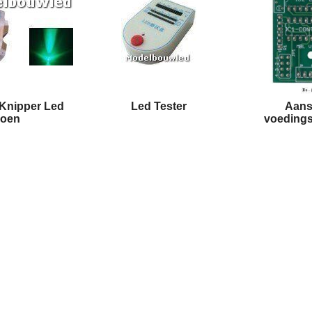
Knipper Led
Led Tester
Aans
roen
voeding