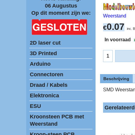
06 Augustus
Op dit moment zijn we:
Weerstand
0.07
€
inc.
In voorraad
2D laser cut
3D Printed
Arduino
Connectoren
Beschrijving
Draad / Kabels
SMD Weerstan
Elektronica
ESU
Gerelateer
Kroonsteen PCB met
Weerstand
Kroon-steen PCB