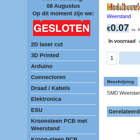
08 Augustus
Op dit moment zijn we:
Weerstand
0.07
€
inc.
In voorraad
2D laser cut
3D Printed
Arduino
Connectoren
Beschrijving
Draad / Kabels
SMD Weerstan
Elektronica
ESU
Gerelateer
Kroonsteen PCB met
Weerstand
Kroon-steen PCB