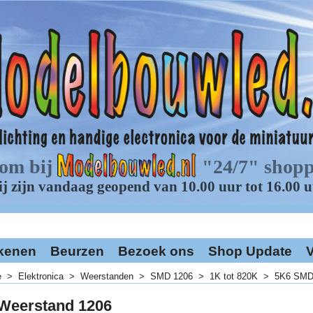
kenen
Beurzen
Bezoek ons
Shop Update
V
e
>
Elektronica
>
Weerstanden
>
SMD 1206
>
1K tot 820K
>
5K6 SMD
Weerstand 1206