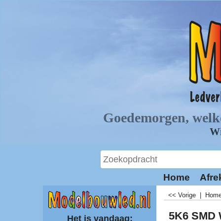
Home
Afre
<< Vorige
|
Hom
5K6 SMD 
Het is vandaag: