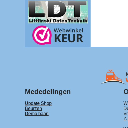
Mededelingen
O
Update Shop
Wo
Beurzen
Do
Demo baan
Vr
Za