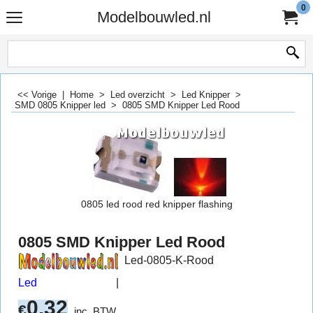
0
Modelbouwled.nl
<< Vorige
|
Home
>
Led overzicht
>
Led Knipper
>
SMD 0805 Knipper led
>
0805 SMD Knipper Led Rood
0805 led rood red knipper flashing
0805 SMD Knipper Led Rood
Led-0805-K-Rood
Led
0.32
€
inc. BTW