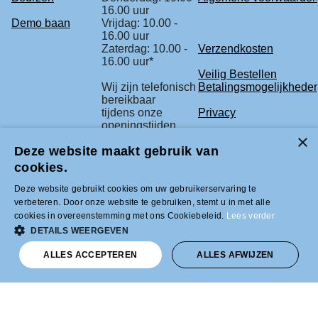
16.00 uur
Demo baan
Vrijdag: 10.00 -
16.00 uur
Zaterdag: 10.00 -
Verzendkosten
16.00 uur*
Veilig Bestellen
Wij zijn telefonisch
Betalingsmogelijkhede
bereikbaar
tijdens onze
Privacy
openingstijden.
Retourbeleid
Deze website maakt gebruik van
* check voor de
Klachtenregeling
zekerheid
cookies.
onze beurs
agenda.
Deze website gebruikt cookies om uw gebruikerservaring te
verbeteren. Door onze website te gebruiken, stemt u in met alle
cookies in overeenstemming met ons Cookiebeleid.
Lees verder
Tel +31 (0)33-2996333 |
DETAILS WEERGEVEN
info@modelbouwled.nl | BTW nummer
NL001954275B26 | KVK nummer
ALLES ACCEPTEREN
ALLES AFWIJZEN
31043946 | IBAN nummer NL59INGB
0007617629