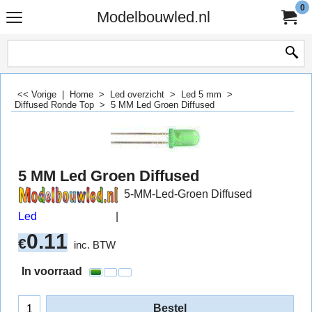
0
Modelbouwled.nl
<< Vorige
|
Home
>
Led overzicht
>
Led 5 mm
>
Diffused Ronde Top
>
5 MM Led Groen Diffused
5 MM Led Groen Diffused
5-MM-Led-Groen Diffused
Led
0.11
€
inc. BTW
In voorraad
Bestel