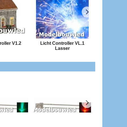
roller V1.2
Licht Controller VL.1
4 Kanaals l
Lasser