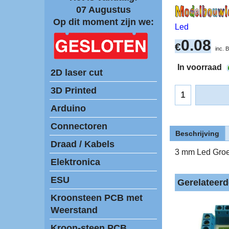
07 Augustus
Op dit moment zijn we:
Led
0.08
€
inc.
In voorraad
2D laser cut
3D Printed
Arduino
Connectoren
Beschrijving
Draad / Kabels
3 mm Led Groe
Elektronica
ESU
Gerelateer
Kroonsteen PCB met
Weerstand
Kroon-steen PCB