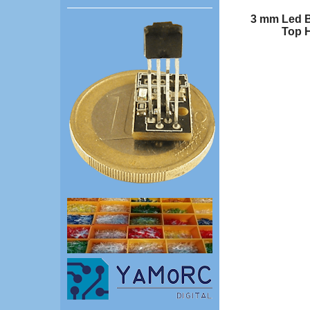
3 mm Led B
Top 