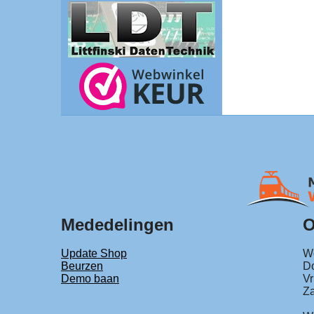
Mededelingen
O
Update Shop
Wo
Beurzen
Do
Demo baan
Vr
Za