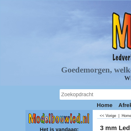
Home
Afre
<< Vorige
|
Hom
3 mm Led 
Het is vandaag: