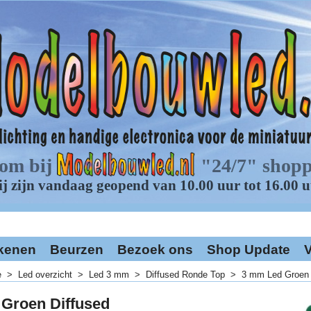
kenen
Beurzen
Bezoek ons
Shop Update
V
e
>
Led overzicht
>
Led 3 mm
>
Diffused Ronde Top
>
3 mm Led Groen 
Groen Diffused