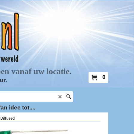
0
an idee tot....
Diffused