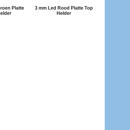
roen Platte
3 mm Led Rood Platte Top
2 Kleuren Le
elder
Helder
Gro