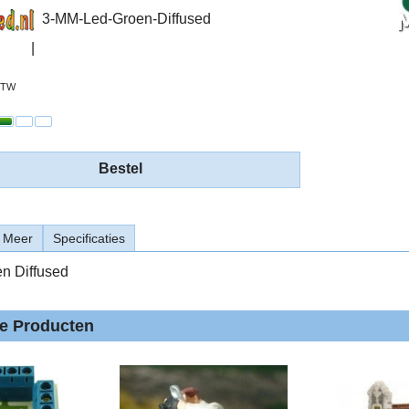
3-MM-Led-Groen-Diffused
 BTW
Bestel
Meer
Specificaties
n Diffused
de Producten