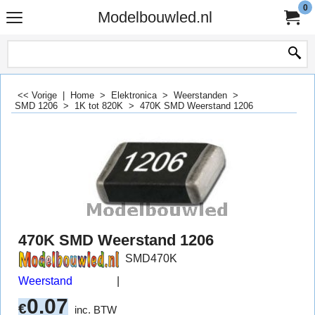
0
Modelbouwled.nl
<< Vorige
|
Home
>
Elektronica
>
Weerstanden
>
SMD 1206
>
1K tot 820K
>
470K SMD Weerstand 1206
470K SMD Weerstand 1206
SMD470K
Weerstand
0.07
€
inc. BTW