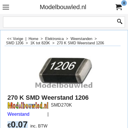
0
Modelbouwled.nl
<< Vorige
|
Home
>
Elektronica
>
Weerstanden
>
SMD 1206
>
1K tot 820K
>
270 K SMD Weerstand 1206
270 K SMD Weerstand 1206
SMD270K
Weerstand
0.07
€
inc. BTW