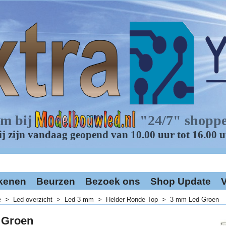
kenen
Beurzen
Bezoek ons
Shop Update
V
e
>
Led overzicht
>
Led 3 mm
>
Helder Ronde Top
>
3 mm Led Groen
 Groen