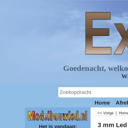
Home
Afre
<< Vorige
|
Hom
3 mm Led
Het is vandaag: