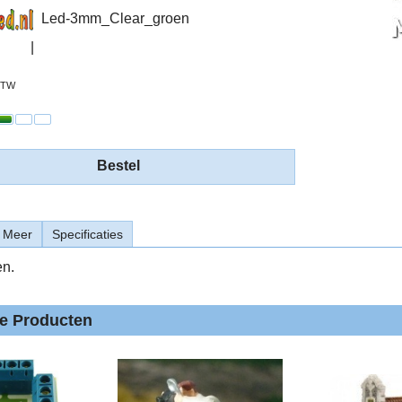
Led-3mm_Clear_groen
 BTW
Bestel
Meer
Specificaties
n.
de Producten