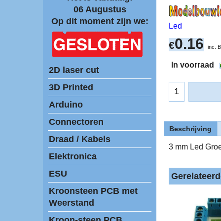
06 Augustus
Op dit moment zijn we:
Led
0.16
€
inc.
In voorraad
2D laser cut
3D Printed
Arduino
Connectoren
Beschrijving
Draad / Kabels
3 mm Led Groe
Elektronica
ESU
Gerelateer
Kroonsteen PCB met
Weerstand
Kroon-steen PCB