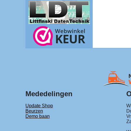
Mededelingen
O
Update Shop
Wo
Beurzen
Do
Demo baan
Vr
Za