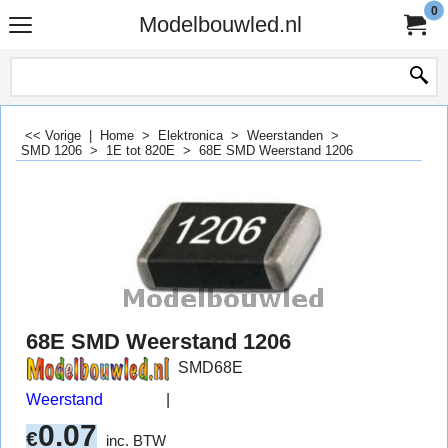
0
Modelbouwled.nl
<< Vorige
|
Home
>
Elektronica
>
Weerstanden
>
SMD 1206
>
1E tot 820E
>
68E SMD Weerstand 1206
68E SMD Weerstand 1206
SMD68E
Weerstand
0.07
€
inc. BTW