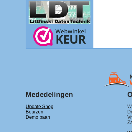
Mededelingen
O
Update Shop
Wo
Beurzen
Do
Demo baan
Vr
Za