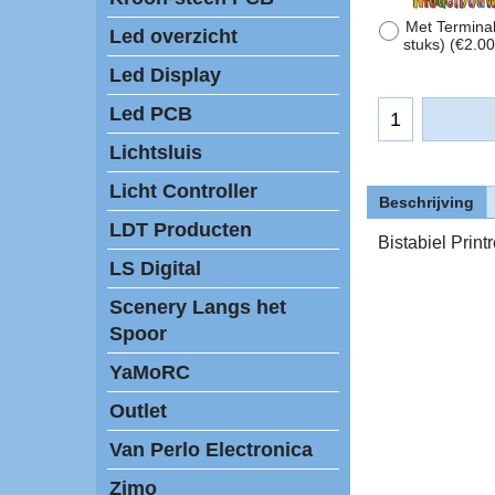
Met Terminal
Led overzicht
stuks)
(
€2.00
Led Display
Led PCB
Lichtsluis
Licht Controller
Beschrijving
LDT Producten
Bistabiel Printr
LS Digital
Scenery Langs het
Spoor
YaMoRC
Outlet
Van Perlo Electronica
Zimo