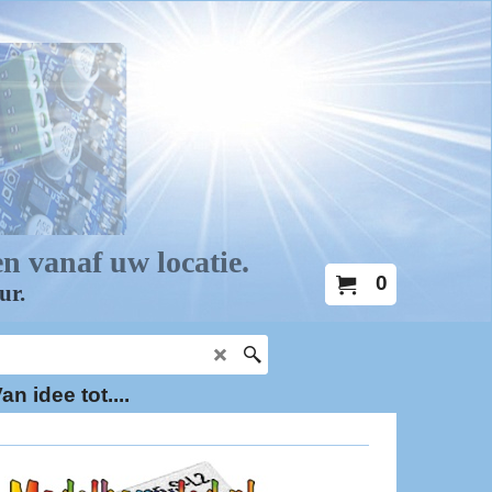
0
an idee tot....