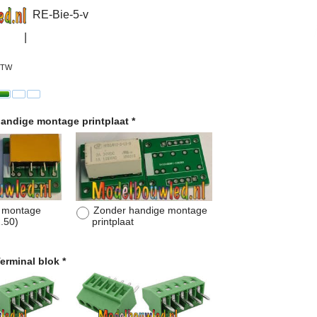
RE-Bie-5-v
 BTW
handige montage printplaat
*
 montage
Zonder handige montage
.50
)
printplaat
Terminal blok
*