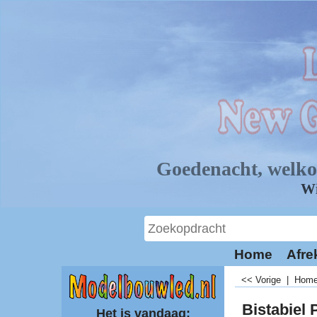
Home
Afre
<< Vorige
|
Hom
Bistabiel P
Het is vandaag: