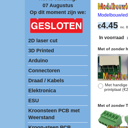
07 Augustus
Op dit moment zijn we:
Modelbouwled
4.45
€
inc.
In voorraad
2D laser cut
Met of zonder 
3D Printed
Arduino
Connectoren
Draad / Kabels
Met handige
printplaat
(
€2
Elektronica
ESU
Met of zonder 
Kroonsteen PCB met
Weerstand
Kroon-steen PCB