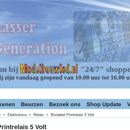
kenen
Beurzen
Bezoek ons
Shop Update
V
e
>
Elektronica
>
Relais
>
Bistabiel Printrelais 5 Volt
rintrelais 5 Volt