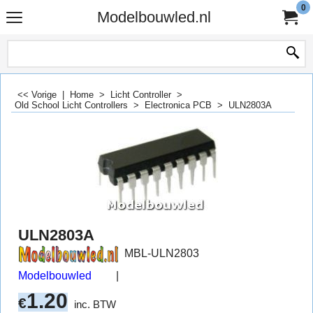
0
Modelbouwled.nl
<< Vorige
|
Home
>
Licht Controller
>
Old School Licht Controllers
>
Electronica PCB
>
ULN2803A
ULN2803A
MBL-ULN2803
Modelbouwled
1.20
€
inc. BTW