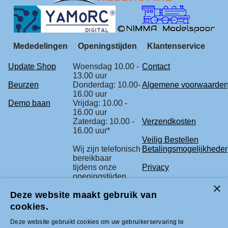
Mededelingen
Openingstijden
Klantenservice
Update Shop
Woensdag 10.00 -
Contact
13.00 uur
Beurzen
Donderdag: 10.00-
Algemene voorwaarde
16.00 uur
Demo baan
Vrijdag: 10.00 -
16.00 uur
Zaterdag: 10.00 -
Verzendkosten
16.00 uur*
Veilig Bestellen
Wij zijn telefonisch
Betalingsmogelijkhede
bereikbaar
tijdens onze
Privacy
openingstijden.
Retourbeleid
Deze website maakt gebruik van
* check voor de
Klachtenregeling
zekerheid
cookies.
onze beurs
agenda.
Deze website gebruikt cookies om uw gebruikerservaring te