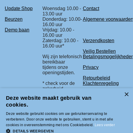
Update Shop
Woensdag 10.00 -
Contact
13.00 uur
Beurzen
Donderdag: 10.00-
Algemene voorwaarde
16.00 uur
Demo baan
Vrijdag: 10.00 -
16.00 uur
Zaterdag: 10.00 -
Verzendkosten
16.00 uur*
Veilig Bestellen
Wij zijn telefonisch
Betalingsmogelijkhede
bereikbaar
tijdens onze
Privacy
openingstijden.
Retourbeleid
* check voor de
Klachtenregeling
zekerheid
onze beurs
Deze website maakt gebruik van
agenda.
cookies.
Deze website gebruikt cookies om uw gebruikerservaring te
Tel +31 (0)33-2996333 |
verbeteren. Door onze website te gebruiken, stemt u in met alle
info@modelbouwled.nl | BTW nummer
cookies in overeenstemming met ons Cookiebeleid.
Lees verder
NL001954275B26 | KVK nummer
31043946 | IBAN nummer NL59INGB
DETAILS WEERGEVEN