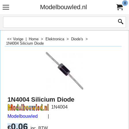
0
Modelbouwled.nl
<< Vorige
|
Home
>
Elektronica
>
Diode's
>
1N4004 Silicium Diode
1N4004 Silicium Diode
1N4004
Modelbouwled
0.06
€
inc. BTW