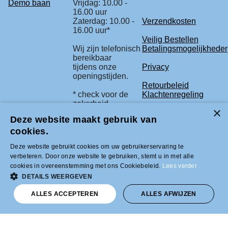
Demo baan
Vrijdag: 10.00 -
16.00 uur
Zaterdag: 10.00 -
Verzendkosten
16.00 uur*
Veilig Bestellen
Wij zijn telefonisch
Betalingsmogelijkhede
bereikbaar
tijdens onze
Privacy
openingstijden.
Retourbeleid
* check voor de
Klachtenregeling
zekerheid
onze beurs
Deze website maakt gebruik van
agenda.
cookies.
Deze website gebruikt cookies om uw gebruikerservaring te
Tel +31 (0)33-2996333 |
verbeteren. Door onze website te gebruiken, stemt u in met alle
info@modelbouwled.nl | BTW nummer
cookies in overeenstemming met ons Cookiebeleid.
Lees verder
NL001954275B26 | KVK nummer
31043946 | IBAN nummer NL59INGB
DETAILS WEERGEVEN
0007617629
ALLES ACCEPTEREN
ALLES AFWIJZEN