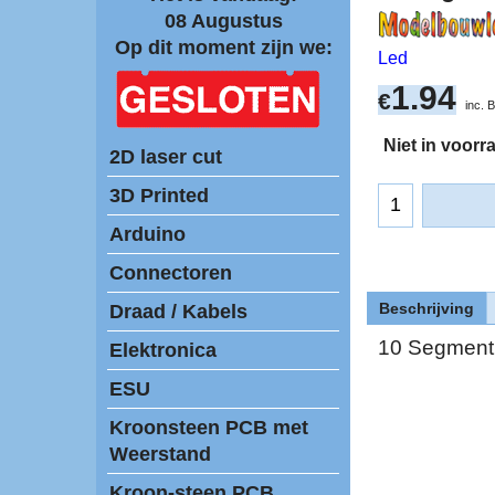
08 Augustus
Op dit moment zijn we:
Led
1.94
€
inc.
Niet in voorr
2D laser cut
3D Printed
Arduino
Connectoren
Beschrijving
Draad / Kabels
10 Segment
Elektronica
ESU
Kroonsteen PCB met
Weerstand
Kroon-steen PCB