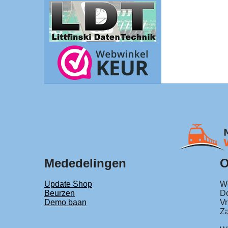
Mededelingen
O
Update Shop
Wo
Beurzen
Do
Demo baan
Vr
Za