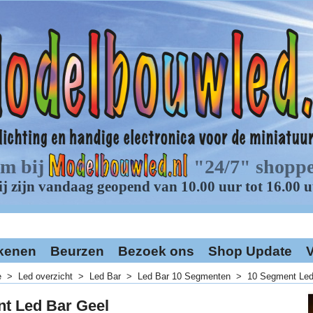
kenen
Beurzen
Bezoek ons
Shop Update
V
e
>
Led overzicht
>
Led Bar
>
Led Bar 10 Segmenten
>
10 Segment Led
t Led Bar Geel