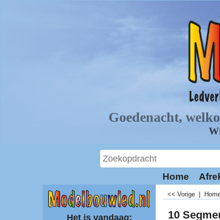
Home
Afre
<< Vorige
|
Hom
10 Segmen
Het is vandaag: