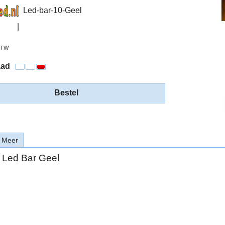
Led-bar-10-Geel
 BTW
aad
Bestel
Meer
 Led Bar Geel