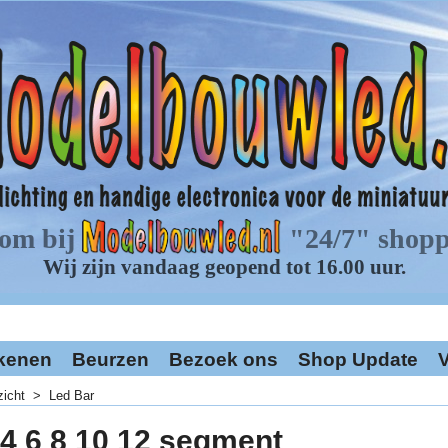
kenen
Beurzen
Bezoek ons
Shop Update
V
zicht
>
Led Bar
 4 6 8 10 12 segment