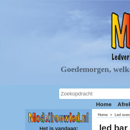
Home
Afre
Home
>
Led over
led bar
Het is vandaag: