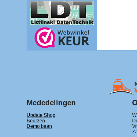
Mededelingen
O
Update Shop
Wo
Beurzen
Do
Demo baan
Vr
Za